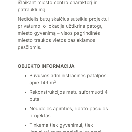
išlaikant miesto centro charakterį ir 
patrauklumą.
Nedidelis butų skaičius suteikia projektui 
privatumo, o lokacija užtikrina patogų 
miesto gyvenimą – visos pagrindinės 
miesto traukos vietos pasiekiamos 
pėsčiomis.
OBJEKTO INFORMACIJA
Buvusios administracinės patalpos, 
apie 149 m²
Rekonstrukcijos metu suformuoti 4 
butai
Nedidelės apimties, riboto pasiūlos 
projektas
Tinkama tiek gyvenimui, tiek 